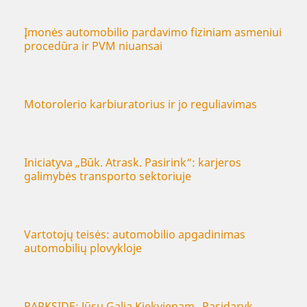
Įmonės automobilio pardavimo fiziniam asmeniui
procedūra ir PVM niuansai
Motorolerio karbiuratorius ir jo reguliavimas
Iniciatyva „Būk. Atrask. Pasirink“: karjeros
galimybės transporto sektoriuje
Vartotojų teisės: automobilio apgadinimas
automobilių plovykloje
PARKSIDE: Jūsų Galia Kiekvienam „Pasidaryk