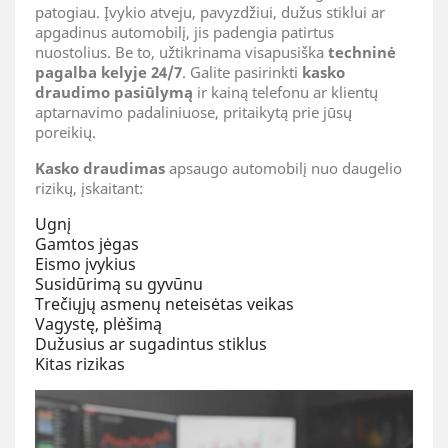
patogiau. Įvykio atveju, pavyzdžiui, dužus stiklui ar
apgadinus automobilį, jis padengia patirtus
nuostolius. Be to, užtikrinama visapusiška
techninė
pagalba kelyje 24/7
. Galite pasirinkti
kasko
draudimo pasiūlymą
ir kainą telefonu ar klientų
aptarnavimo padaliniuose, pritaikytą prie jūsų
poreikių.
Kasko draudimas
apsaugo automobilį nuo daugelio
rizikų, įskaitant:
Ugnį
Gamtos jėgas
Eismo įvykius
Susidūrimą su gyvūnu
Trečiųjų asmenų neteisėtas veikas
Vagystę, plėšimą
Dužusius ar sugadintus stiklus
Kitas rizikas