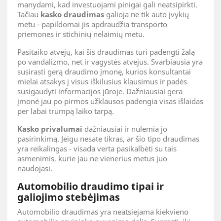
manydami, kad investuojami pinigai gali neatsipirkti.
Tačiau
kasko draudimas
galioja ne tik auto įvykių
metu - papildomai jis apdraudžia transporto
priemones ir stichinių nelaimių metu.
Pasitaiko atvejų, kai šis draudimas turi padengti žalą
po vandalizmo, net ir vagystės atvejus. Svarbiausia yra
susirasti gerą draudimo įmonę, kurios konsultantai
mielai atsakys į visus iškilusius klausimus ir padės
susigaudyti informacijos jūroje. Dažniausiai gera
įmonė jau po pirmos užklausos padengia visas išlaidas
per labai trumpą laiko tarpą.
Kasko privalumai
dažniausiai ir nulemia jo
pasirinkimą. Jeigu nesate tikras, ar šio tipo draudimas
yra reikalingas - visada verta pasikalbėti su tais
asmenimis, kurie jau ne vienerius metus juo
naudojasi.
Automobilio draudimo tipai ir
galiojimo stebėjimas
Automobilio draudimas yra neatsiejama kiekvieno