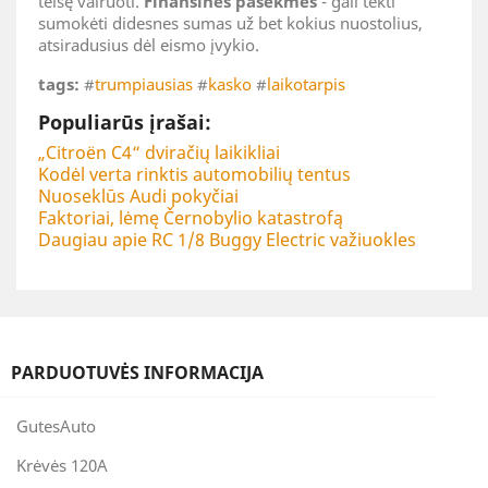
teisę vairuoti.
Finansinės pasekmės
- gali tekti
sumokėti didesnes sumas už bet kokius nuostolius,
atsiradusius dėl eismo įvykio.
tags:
#
trumpiausias
#
kasko
#
laikotarpis
Populiarūs įrašai:
„Citroën C4“ dviračių laikikliai
Kodėl verta rinktis automobilių tentus
Nuoseklūs Audi pokyčiai
Faktoriai, lėmę Černobylio katastrofą
Daugiau apie RC 1/8 Buggy Electric važiuokles
PARDUOTUVĖS INFORMACIJA
GutesAuto
Krėvės 120A