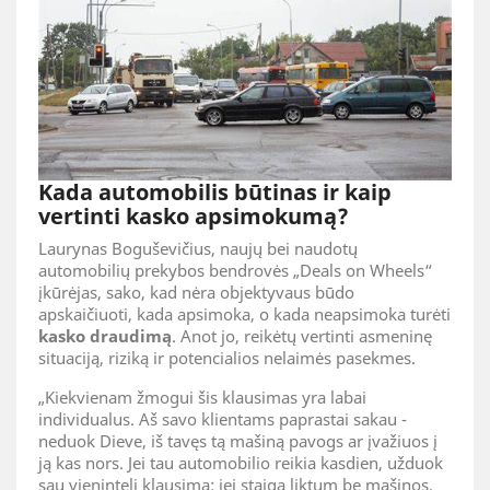
Kada automobilis būtinas ir kaip
vertinti kasko apsimokumą?
Laurynas Boguševičius, naujų bei naudotų
automobilių prekybos bendrovės „Deals on Wheels“
įkūrėjas, sako, kad nėra objektyvaus būdo
apskaičiuoti, kada apsimoka, o kada neapsimoka turėti
kasko draudimą
. Anot jo, reikėtų vertinti asmeninę
situaciją, riziką ir potencialios nelaimės pasekmes.
„Kiekvienam žmogui šis klausimas yra labai
individualus. Aš savo klientams paprastai sakau -
neduok Dieve, iš tavęs tą mašiną pavogs ar įvažiuos į
ją kas nors. Jei tau automobilio reikia kasdien, užduok
sau vienintelį klausimą: jei staiga liktum be mašinos,