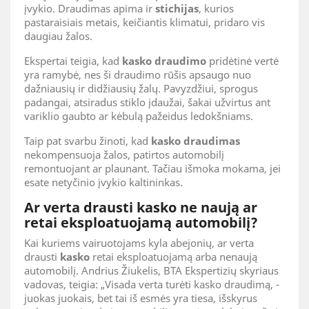
įvykio. Draudimas apima ir
stichijas
, kurios
pastaraisiais metais, keičiantis klimatui, pridaro vis
daugiau žalos.
Ekspertai teigia, kad
kasko draudimo
pridėtinė vertė
yra ramybė, nes ši draudimo rūšis apsaugo nuo
dažniausių ir didžiausių žalų. Pavyzdžiui, sprogus
padangai, atsiradus stiklo įdaužai, šakai užvirtus ant
variklio gaubto ar kėbulą pažeidus ledokšniams.
Taip pat svarbu žinoti, kad
kasko draudimas
nekompensuoja žalos, patirtos automobilį
remontuojant ar plaunant. Tačiau išmoka mokama, jei
esate netyčinio įvykio kaltininkas.
Ar verta drausti kasko ne naują ar
retai eksploatuojamą automobilį?
Kai kuriems vairuotojams kyla abejonių, ar verta
drausti
kasko
retai eksploatuojamą arba nenaują
automobilį. Andrius Žiukelis, BTA Ekspertizių skyriaus
vadovas, teigia: „Visada verta turėti kasko draudimą, -
juokas juokais, bet tai iš esmės yra tiesa, išskyrus