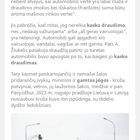
nebent atvejus, kai automobilio vertė yra labai maža ir
draudimo įmokos bei išskaitos (franšizės) suma būtų
artima mašinos rinkos vertei“.
Jis pabrėžia, kad mitai, jog nereikia
kasko draudimo
,
nes „nedaug važiuojama“ arba „aš geras vairuotojas“,
yra neteisingi. Automobilį gali apgadinti kiti
vairuotojai, vandalai, vagišiai ar net gamta. Pats A.
Žiukelis pasakoja skaudžią patirtį: jo turėtas
automobilis buvo apvogtas po to, kai baigėsi jo
kasko
draudimas
.
Tarp kasmet pasikartojančių ir nemažai žalos
pridarančių įvykių, minimos ir
gamtos jėgos
- kruša,
potvyniai, vėtros, jų laužomos šakos, medžiai ir pan.
Pavyzdžiui, 2023 m. rugsėjo pradžioje Lietuvą ir Latviją
nusiaubusi kruša buvo itin įspūdinga, su didelio
dydžio ledokšniais.