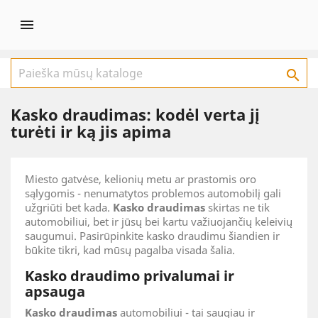


Kasko draudimas: kodėl verta jį
turėti ir ką jis apima
Miesto gatvėse, kelionių metu ar prastomis oro
sąlygomis - nenumatytos problemos automobilį gali
užgriūti bet kada.
Kasko draudimas
skirtas ne tik
automobiliui, bet ir jūsų bei kartu važiuojančių keleivių
saugumui. Pasirūpinkite kasko draudimu šiandien ir
būkite tikri, kad mūsų pagalba visada šalia.
Kasko draudimo privalumai ir
apsauga
Kasko draudimas
automobiliui - tai saugiau ir