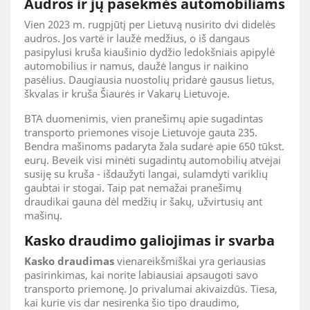
Audros ir jų pasekmės automobiliams
Vien 2023 m. rugpjūtį per Lietuvą nusirito dvi didelės
audros. Jos vartė ir laužė medžius, o iš dangaus
pasipylusi kruša kiaušinio dydžio ledokšniais apipylė
automobilius ir namus, daužė langus ir naikino
pasėlius. Daugiausia nuostolių pridarė gausus lietus,
škvalas ir kruša Šiaurės ir Vakarų Lietuvoje.
BTA duomenimis, vien pranešimų apie sugadintas
transporto priemones visoje Lietuvoje gauta 235.
Bendra mašinoms padaryta žala sudarė apie 650 tūkst.
eurų. Beveik visi minėti sugadintų automobilių atvejai
susiję su kruša - išdaužyti langai, sulamdyti variklių
gaubtai ir stogai. Taip pat nemažai pranešimų
draudikai gauna dėl medžių ir šakų, užvirtusių ant
mašinų.
Kasko draudimo galiojimas ir svarba
Kasko draudimas
vienareikšmiškai yra geriausias
pasirinkimas, kai norite labiausiai apsaugoti savo
transporto priemonę. Jo privalumai akivaizdūs. Tiesa,
kai kurie vis dar nesirenka šio tipo draudimo,