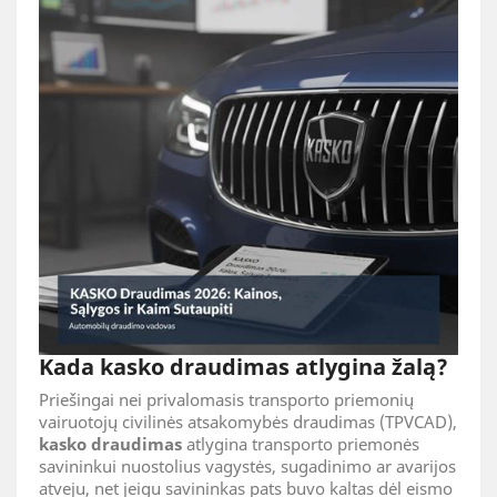
Kada kasko draudimas atlygina žalą?
Priešingai nei privalomasis transporto priemonių
vairuotojų civilinės atsakomybės draudimas (TPVCAD),
kasko draudimas
atlygina transporto priemonės
savininkui nuostolius vagystės, sugadinimo ar avarijos
atveju, net jeigu savininkas pats buvo kaltas dėl eismo