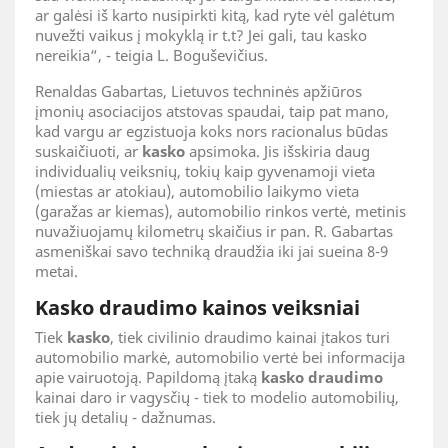
ar galėsi iš karto nusipirkti kitą, kad ryte vėl galėtum
nuvežti vaikus į mokyklą ir t.t? Jei gali, tau kasko
nereikia“, - teigia L. Boguševičius.
Renaldas Gabartas, Lietuvos techninės apžiūros
įmonių asociacijos atstovas spaudai, taip pat mano,
kad vargu ar egzistuoja koks nors racionalus būdas
suskaičiuoti, ar
kasko
apsimoka. Jis išskiria daug
individualių veiksnių, tokių kaip gyvenamoji vieta
(miestas ar atokiau), automobilio laikymo vieta
(garažas ar kiemas), automobilio rinkos vertė, metinis
nuvažiuojamų kilometrų skaičius ir pan. R. Gabartas
asmeniškai savo techniką draudžia iki jai sueina 8-9
metai.
Kasko draudimo kainos veiksniai
Tiek
kasko
, tiek civilinio draudimo kainai įtakos turi
automobilio markė, automobilio vertė bei informacija
apie vairuotoją. Papildomą įtaką
kasko draudimo
kainai daro ir vagysčių - tiek to modelio automobilių,
tiek jų detalių - dažnumas.