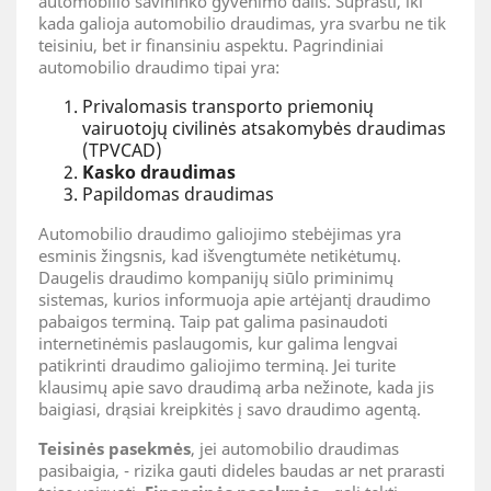
automobilio savininko gyvenimo dalis. Suprasti, iki
kada galioja automobilio draudimas, yra svarbu ne tik
teisiniu, bet ir finansiniu aspektu. Pagrindiniai
automobilio draudimo tipai yra:
Privalomasis transporto priemonių
vairuotojų civilinės atsakomybės draudimas
(TPVCAD)
Kasko draudimas
Papildomas draudimas
Automobilio draudimo galiojimo stebėjimas yra
esminis žingsnis, kad išvengtumėte netikėtumų.
Daugelis draudimo kompanijų siūlo priminimų
sistemas, kurios informuoja apie artėjantį draudimo
pabaigos terminą. Taip pat galima pasinaudoti
internetinėmis paslaugomis, kur galima lengvai
patikrinti draudimo galiojimo terminą. Jei turite
klausimų apie savo draudimą arba nežinote, kada jis
baigiasi, drąsiai kreipkitės į savo draudimo agentą.
Teisinės pasekmės
, jei automobilio draudimas
pasibaigia, - rizika gauti dideles baudas ar net prarasti