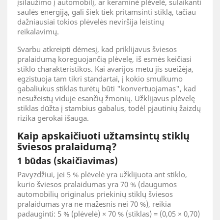
įsilaužimo į automobilį, ar keraminė plėvelė, sulaikanti
saulės energiją, gali šiek tiek pritamsinti stiklą, tačiau
dažniausiai tokios plėvelės neviršija leistinų
reikalavimų.
Svarbu atkreipti dėmesį, kad priklijavus šviesos
pralaidumą koreguojančią plėvelę, iš esmės keičiasi
stiklo charakteristikos. Kai avarijos metu jis sueižėja,
egzistuoja tam tikri standartai, į kokio smulkumo
gabaliukus stiklas turėtų būti "konvertuojamas", kad
nesužeistų viduje esančių žmonių. Užklijavus plėvelę
stiklas dūžta į stambius gabalus, todėl pjautinių žaizdų
rizika gerokai išauga.
Kaip apskaičiuoti užtamsintų stiklų
šviesos pralaidumą?
1 būdas (skaičiavimas)
Pavyzdžiui, jei 5 % plėvelė yra užklijuota ant stiklo,
kurio šviesos pralaidumas yra 70 % (daugumos
automobilių originalus priekinių stiklų šviesos
pralaidumas yra ne mažesnis nei 70 %), reikia
padauginti: 5 % (plėvelė) × 70 % (stiklas) = (0,05 × 0,70)