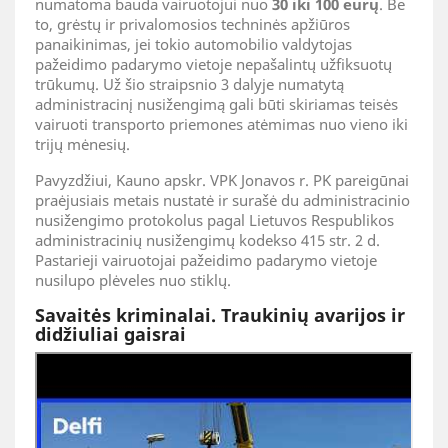
numatoma bauda vairuotojui nuo
30 iki 100 eurų
. Be
to, grėstų ir privalomosios techninės apžiūros
panaikinimas, jei tokio automobilio valdytojas
pažeidimo padarymo vietoje nepašalintų užfiksuotų
trūkumų. Už šio straipsnio 3 dalyje numatytą
administracinį nusižengimą gali būti skiriamas teisės
vairuoti transporto priemones atėmimas nuo vieno iki
trijų mėnesių.
Pavyzdžiui, Kauno apskr. VPK Jonavos r. PK pareigūnai
praėjusiais metais nustatė ir surašė du administracinio
nusižengimo protokolus pagal Lietuvos Respublikos
administracinių nusižengimų kodekso 415 str. 2 d.
Pastarieji vairuotojai pažeidimo padarymo vietoje
nusilupo plėveles nuo stiklų.
Savaitės kriminalai. Traukinių avarijos ir
didžiuliai gaisrai