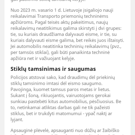
Nuo 2023 m. vasario 1 d. Lietuvoje įsigaliojo nauji
reikalavimai Transporto priemonių techninėms
apžiūroms. Pagal teisės aktų pakeitimus, naujų
reikalavimų neatitikimus galima skirstyti į dvi grupes:
tie, su kuriais draudžiama dalyvauti eisme, ir tie, su
kuriais dalyvauti eisme galima, bet reikės juos ištaisyti.
Jei automobilis neatitinka techninių reikalavimų (pvz.,
per tamsūs stiklai), gali būti panaikinta techninė
apžiūra net ir važiuojant kelyje.
Stiklų tamsinimas ir saugumas
Policijos atstovai sako, kad draudimų dėl priekinių
stiklų tamsinimo imtasi dėl eismo saugumo.
Pavojinga, kuomet tamsus paros metas ir lietus.
Sukant į šoną, rikiuojantis, vairuotojams gerokai
sunkiau pastebėti kitus automobilius, pėsčiuosius. Be
to, netinkamai atliktas darbas gali ne tik pažeisti
stiklus, bet ir trukdyti matomumui - ypač naktį ar
lyjant.
Apsauginė plėvelė, apsauganti nuo dūžių ar žaibiško