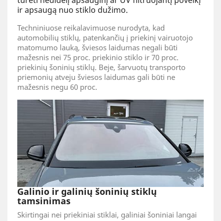
turėti nedidelį apsauginį ar UV filtruojantį poveikį
ir apsaugą nuo stiklo dužimo.
Techniniuose reikalavimuose nurodyta, kad
automobilių stiklų, patenkančių į priekinį vairuotojo
matomumo lauką, šviesos laidumas negali būti
mažesnis nei 75 proc. priekinio stiklo ir 70 proc.
priekinių šoninių stiklų. Beje, šarvuotų transporto
priemonių atveju šviesos laidumas gali būti ne
mažesnis negu 60 proc.
Galinio ir galinių šoninių stiklų
tamsinimas
Skirtingai nei priekiniai stiklai, galiniai šoniniai langai