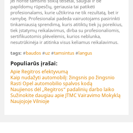
Jei norite tamsinti stiklą teisėtai, saugiai ir be
papildomų rūpesčių, geriausia tai patikėti
profesionalams, kurie užtikrina ne tik rezultatą, bet ir
ramybę. Profesionalai padeda vairuotojams pasirinkti
tinkamiausią sprendimą, kuris atitiktų tiek jų poreikius,
tiek įstatymų reikalavimus, dirba su profesionaliomis,
sertifikuotomis plėvelėmis, kurios neblunka,
nesutrūkinėja ir atitinka visus keliamus reikalavimus.
tags:
#
baudos
#
uz
#
tamsintus
#
langus
Populiarūs įrašai:
Apie Regitros efektyvumą
Kaip nudažyti automobilį: žingsnis po žingsnio
Rasti Opel automobilio spalvos kodą
Naujienos dėl „Regitros“ padalinių darbo laiko
Sužinokite daugiau apie JTMC Vairavimo Mokyklą
Naujojoje Vilnioje