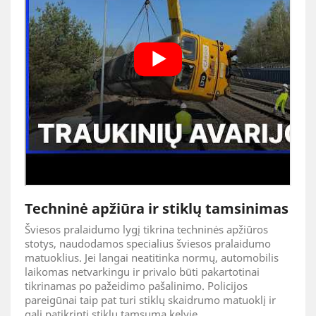
Techninė apžiūra ir stiklų tamsinimas
Šviesos pralaidumo lygį tikrina techninės apžiūros
stotys, naudodamos specialius šviesos pralaidumo
matuoklius. Jei langai neatitinka normų, automobilis
laikomas netvarkingu ir privalo būti pakartotinai
tikrinamas po pažeidimo pašalinimo. Policijos
pareigūnai taip pat turi stiklų skaidrumo matuoklį ir
gali patikrinti stiklų tamsumą kelyje.