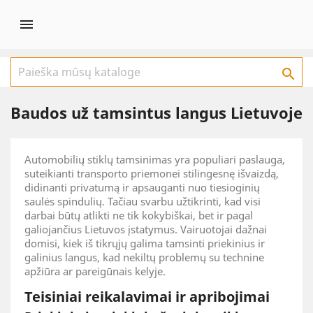


Baudos už tamsintus langus Lietuvoje
Automobilių stiklų tamsinimas yra populiari paslauga,
suteikianti transporto priemonei stilingesnę išvaizdą,
didinanti privatumą ir apsauganti nuo tiesioginių
saulės spindulių. Tačiau svarbu užtikrinti, kad visi
darbai būtų atlikti ne tik kokybiškai, bet ir pagal
galiojančius Lietuvos įstatymus. Vairuotojai dažnai
domisi, kiek iš tikrųjų galima tamsinti priekinius ir
galinius langus, kad nekiltų problemų su technine
apžiūra ar pareigūnais kelyje.
Teisiniai reikalavimai ir apribojimai