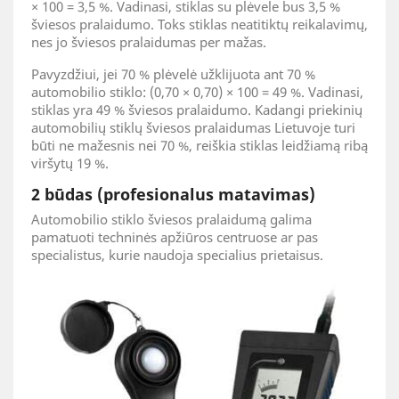
× 100 = 3,5 %. Vadinasi, stiklas su plėvele bus 3,5 %
šviesos pralaidumo. Toks stiklas neatitiktų reikalavimų,
nes jo šviesos pralaidumas per mažas.
Pavyzdžiui, jei 70 % plėvelė užklijuota ant 70 %
automobilio stiklo: (0,70 × 0,70) × 100 = 49 %. Vadinasi,
stiklas yra 49 % šviesos pralaidumo. Kadangi priekinių
automobilių stiklų šviesos pralaidumas Lietuvoje turi
būti ne mažesnis nei 70 %, reiškia stiklas leidžiamą ribą
viršytų 19 %.
2 būdas (profesionalus matavimas)
Automobilio stiklo šviesos pralaidumą galima
pamatuoti techninės apžiūros centruose ar pas
specialistus, kurie naudoja specialius prietaisus.