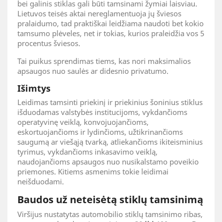
bei galinis stiklas gali būti tamsinami žymiai laisviau.
Lietuvos teisės aktai nereglamentuoja jų šviesos
pralaidumo, tad praktiškai leidžiama naudoti bet kokio
tamsumo plėveles, net ir tokias, kurios praleidžia vos 5
procentus šviesos.
Tai puikus sprendimas tiems, kas nori maksimalios
apsaugos nuo saulės ar didesnio privatumo.
Išimtys
Leidimas tamsinti priekinį ir priekinius šoninius stiklus
išduodamas valstybės institucijoms, vykdančioms
operatyvinę veiklą, konvojuojančioms,
eskortuojančioms ir lydinčioms, užtikrinančioms
saugumą ar viešąją tvarką, atliekančioms ikiteisminius
tyrimus, vykdančioms inkasavimo veiklą,
naudojančioms apsaugos nuo nusikalstamo poveikio
priemones. Kitiems asmenims tokie leidimai
neišduodami.
Baudos už neteisėtą stiklų tamsinimą
Viršijus nustatytas automobilio stiklų tamsinimo ribas,