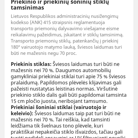
Priekinio ir priekinių šoninių stiklų
tamsinimas
Lietuvos Respublikos administracinių nusižengimų
kodekso (ANK) 415 straipsnis reglamentuoja
transporto priemonių dalyvavimo viešajame eisme
reikalavimų pažeidimus, įskaitant ir stiklų tamsinimą.
Transporto priemonių stiklų, patenkančių į priekinį
180° vairuotojo matymo lauką, šviesos laidumas turi
būti ne mažesnis negu 70 proc.
Priekinis stiklas:
Šviesos laidumas turi būti ne
mažesnis nei 70 %. Daugumos automobilių
gamykliniai priekiniai stiklai turi apie 75 % šviesos
pralaidumą. Papildomos plėvelės klijavimas gali
pažeisti nustatytas leistinas normas. Viršutinė
priekinio stiklo dalis gali būti papildomai tamsinta
15 cm pločio juosta, neribojant tamsumo.
Priekiniai šoniniai stiklai (vairuotojo ir
keleivio):
Šviesos laidumas taip pat turi būti ne
mažesnis nei 70 %. Tai reiškia, kad tamsinti
leidžiama tik švelnaus tono plėvele, kuri
praktiškai nepakeičia stiklo išvaizdos, tačiau gali