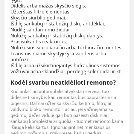
Didelis arba mažas skysčio slėgis.
Užterštas filtro elementas.
Skysčio siurblio gedimai.
Išdilę sankabų ir stabdžių diskų antdėklai.
Nudilę sandarinimo žiedai.
Nulūžę sankabų ir stabdžių diskų dantys.
Prasisukantis reaktorius.
Nulūžusios siurbliaračio arba turbinračio mentės.
Transmisiniame skystyje yra vandens arba
antifrizo.
Išdilę arba užsikirtinėjantys hidraulinės sistemos
vožtuvai arba sklandžiai, perdegę solenoidai ir kt.
Kodėl svarbu neatidėlioti remonto?
Kuo anksčiau automobilis atvyksta į servisą, tuo
didesnė tikimybė, kad remontas bus paprastesnis ir
pigesnis. Dažnai užtenka skysčio keitimo, filtrų ar
valdymo bloko remonto. Tačiau, jei važinėjama su
gedimu, dėžės viduje gali būti pažeisti diskiniai
sankabų komplektai ar guoliai - tuomet remonto kaina
išauga kelis kartus. Ignoruojant net menkiausius
gedimo požymius, rizikuojate, kad sugedusi