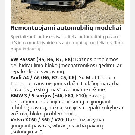
Remontuojami automobilių modeliai
Specializuoti autoservisai atlieka automatinių pavarų
dėžių remontą įvairiems automobilių modeliams. Tarp
populiariausių:
VW Passat (B5, B6, B7, B8):
Dažnos problemos
dėl hidraulinio bloko (mechatronikos) gedimų ar
tepalo slėgio svyravimų.
Audi A4 / A6 (B6, B7, C5, C6):
Su Multitronic ir
Tiptronic transmisijomis dažni trūkčiojimai arba
pavaros „užstrigimas“ avariniame režime.
BMW 3 / 5 serijos (E46, E60, F10):
Pavarų
perjungimo trūkčiojimai ir smūgiai įjungiant
atbulinę pavarą, dažnai susiję su tepalo kokybe ar
vožtuvų bloko problemomis.
Volvo XC60 / S60 / V70:
Dažni užlaikymai
įjungiant pavaras, vibracijos arba pavarų
„šokinėjimas“.