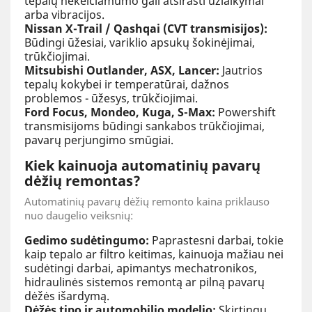
tepalų nekeičiamumo gali atsirasti užlaikymai
arba vibracijos.
Nissan X-Trail / Qashqai (CVT transmisijos):
Būdingi ūžesiai, variklio apsukų šokinėjimai,
trūkčiojimai.
Mitsubishi Outlander, ASX, Lancer:
Jautrios
tepalų kokybei ir temperatūrai, dažnos
problemos - ūžesys, trūkčiojimai.
Ford Focus, Mondeo, Kuga, S-Max:
Powershift
transmisijoms būdingi sankabos trūkčiojimai,
pavarų perjungimo smūgiai.
Kiek kainuoja automatinių pavarų
dėžių remontas?
Automatinių pavarų dėžių remonto kaina priklauso
nuo daugelio veiksnių:
Gedimo sudėtingumo:
Paprastesni darbai, tokie
kaip tepalo ar filtro keitimas, kainuoja mažiau nei
sudėtingi darbai, apimantys mechatronikos,
hidraulinės sistemos remontą ar pilną pavarų
dėžės išardymą.
Dėžės tipo ir automobilio modelio:
Skirtingų