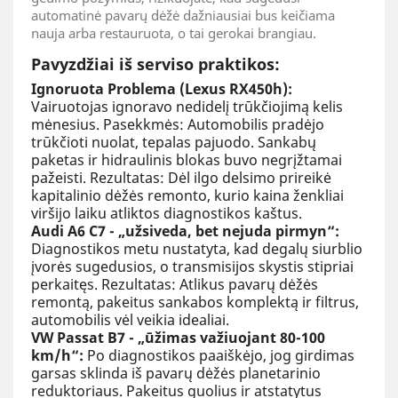
automatinė pavarų dėžė dažniausiai bus keičiama
nauja arba restauruota, o tai gerokai brangiau.
Pavyzdžiai iš serviso praktikos:
Ignoruota Problema (Lexus RX450h):
Vairuotojas ignoravo nedidelį trūkčiojimą kelis
mėnesius. Pasekkmės: Automobilis pradėjo
trūkčioti nuolat, tepalas pajuodo. Sankabų
paketas ir hidraulinis blokas buvo negrįžtamai
pažeisti. Rezultatas: Dėl ilgo delsimo prireikė
kapitalinio dėžės remonto, kurio kaina ženkliai
viršijo laiku atliktos diagnostikos kaštus.
Audi A6 C7 - „užsiveda, bet nejuda pirmyn“:
Diagnostikos metu nustatyta, kad degalų siurblio
įvorės sugedusios, o transmisijos skystis stipriai
perkaitęs. Rezultatas: Atlikus pavarų dėžės
remontą, pakeitus sankabos komplektą ir filtrus,
automobilis vėl veikia idealiai.
VW Passat B7 - „ūžimas važiuojant 80-100
km/h“:
Po diagnostikos paaiškėjo, jog girdimas
garsas sklinda iš pavarų dėžės planetarinio
reduktoriaus. Pakeitus guolius ir atstatytus