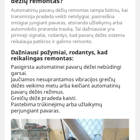
dėžių remontas?
Automatinių pavarų dėžių remontas tampa būtinu, kai
transmisija pradeda veikti netolygiai, pasireiškia
smūgiai jungiant pavaras, atsiranda užlaikymų arba
automobilis praranda trauką. Tai dažniausiai yra
pirmieji signalai, rodantys, kad pavarų dėžės sistema
reikalauja patikros ir galimo remonto.
Dažniausi požymiai, rodantys, kad
reikalingas remontas:
Pasigirsta automatinei pavarų dėžei nebūdingi
garsai.
Jaučiamos nesuprantamos vibracijos greičių
dėžės veikimo metu arba keičiant automatinių
pavarų dėžės režimus.
Greičių dėžė pradeda kaisti.
Pastebima trūkinėjimų arba užlaikymų
perjungiant pavaras.