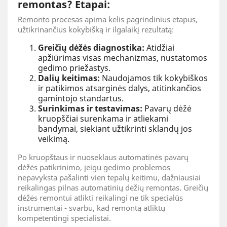
remontas? Etapai:
Remonto procesas apima kelis pagrindinius etapus,
užtikrinančius kokybišką ir ilgalaikį rezultatą:
Greičių dėžės diagnostika:
Atidžiai
apžiūrimas visas mechanizmas, nustatomos
gedimo priežastys.
Dalių keitimas:
Naudojamos tik kokybiškos
ir patikimos atsarginės dalys, atitinkančios
gamintojo standartus.
Surinkimas ir testavimas:
Pavarų dėžė
kruopščiai surenkama ir atliekami
bandymai, siekiant užtikrinti sklandų jos
veikimą.
Po kruopštaus ir nuoseklaus automatinės pavarų
dėžės patikrinimo, jeigu gedimo problemos
nepavyksta pašalinti vien tepalų keitimu, dažniausiai
reikalingas pilnas automatinių dėžių remontas. Greičių
dėžės remontui atlikti reikalingi ne tik specialūs
instrumentai - svarbu, kad remontą atliktų
kompetentingi specialistai.