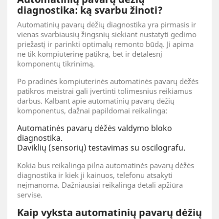
diagnostika: ką svarbu žinoti?
Automatinių pavarų dėžių diagnostika yra pirmasis ir
vienas svarbiausių žingsnių siekiant nustatyti gedimo
priežastį ir parinkti optimalų remonto būdą. Ji apima
ne tik kompiuterinę patikrą, bet ir detalesnį
komponentų tikrinimą.
Po pradinės kompiuterinės automatinės pavarų dėžės
patikros meistrai gali įvertinti tolimesnius reikiamus
darbus. Kalbant apie automatinių pavarų dėžių
komponentus, dažnai papildomai reikalinga:
Automatinės pavarų dėžės valdymo bloko
diagnostika.
Daviklių (sensorių) testavimas su oscilografu.
Kokia bus reikalinga pilna automatinės pavarų dėžės
diagnostika ir kiek ji kainuos, telefonu atsakyti
neįmanoma. Dažniausiai reikalinga detali apžiūra
servise.
Kaip vyksta automatinių pavarų dėžių