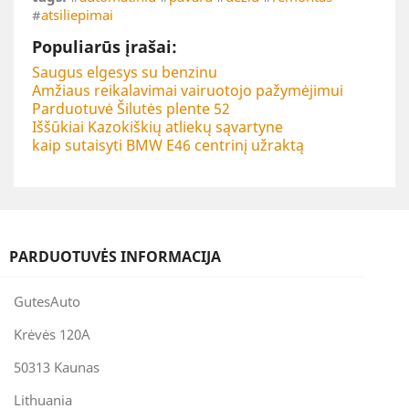
#
atsiliepimai
Populiarūs įrašai:
Saugus elgesys su benzinu
Amžiaus reikalavimai vairuotojo pažymėjimui
Parduotuvė Šilutės plente 52
Iššūkiai Kazokiškių atliekų sąvartyne
kaip sutaisyti BMW E46 centrinį užraktą
PARDUOTUVĖS INFORMACIJA
GutesAuto
Krėvės 120A
50313 Kaunas
Lithuania