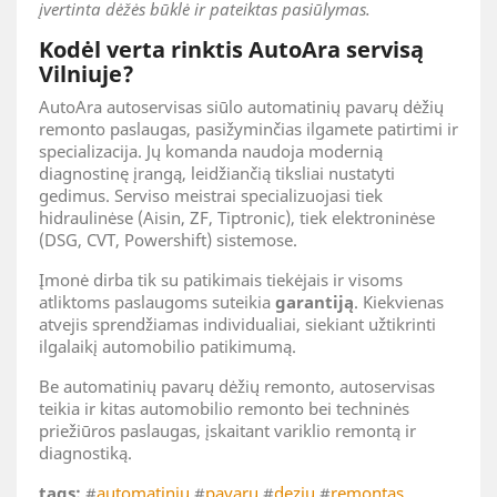
įvertinta dėžės būklė ir pateiktas pasiūlymas.
Kodėl verta rinktis AutoAra servisą
Vilniuje?
AutoAra autoservisas siūlo automatinių pavarų dėžių
remonto paslaugas, pasižyminčias ilgamete patirtimi ir
specializacija. Jų komanda naudoja modernią
diagnostinę įrangą, leidžiančią tiksliai nustatyti
gedimus. Serviso meistrai specializuojasi tiek
hidraulinėse (Aisin, ZF, Tiptronic), tiek elektroninėse
(DSG, CVT, Powershift) sistemose.
Įmonė dirba tik su patikimais tiekėjais ir visoms
atliktoms paslaugoms suteikia
garantiją
. Kiekvienas
atvejis sprendžiamas individualiai, siekiant užtikrinti
ilgalaikį automobilio patikimumą.
Be automatinių pavarų dėžių remonto, autoservisas
teikia ir kitas automobilio remonto bei techninės
priežiūros paslaugas, įskaitant variklio remontą ir
diagnostiką.
tags:
#
automatiniu
#
pavaru
#
deziu
#
remontas