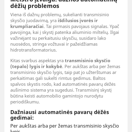
dėžių problemos
Viena iš dažnų problemų, sukelianti transmisinio
skysčio juodavimą, yra
išdilusios įvorės ir
krumpliaračiai
. Tai pirmasis pavojaus signalas. Ypač
pavojinga, kai į skystį patenka aliuminio miltelių. Ilgai
važinėjant su perkaitusiu skysčiu, susidaro lako
nuosėdos, stringa vožtuvai ir pažeidžiamas
hidrotransformatorius.
Kitas svarbus aspektas yra
transmisinio skysčio
(tepalo) lygis ir kokybė
. Per aukštas arba per žemas
transmisinio skysčio lygis, taip pat jo užterštumas ar
perkaitimas gali sukelti rimtus gedimus. Baltos
spalvos skystis rodo, kad automatinės pavarų dėžės
aušinimo sistema yra sugedusi. Transmisinį skystį
būtina keisti automobilio gamintojo nurodytu
periodiškumu.
Dažniausi automatinės pavarų dėžės
gedimai:
Per aukštas arba per žemas transmisinio skysčio
lygis.