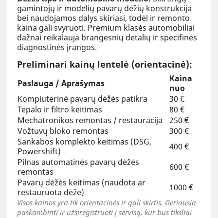
gamintojų ir modelių pavarų dėžių konstrukcija
bei naudojamos dalys skiriasi, todėl ir remonto
kaina gali svyruoti. Premium klasės automobiliai
dažnai reikalauja brangesnių detalių ir specifinės
diagnostinės įrangos.
Preliminari kainų lentelė (orientacinė):
Kaina
Paslauga / Aprašymas
nuo
Kompiuterinė pavarų dėžės patikra
30 €
Tepalo ir filtro keitimas
80 €
Mechatronikos remontas / restauracija
250 €
Vožtuvų bloko remontas
300 €
Sankabos komplekto keitimas (DSG,
400 €
Powershift)
Pilnas automatinės pavarų dėžės
600 €
remontas
Pavarų dėžės keitimas (naudota ar
1000 €
restauruota dėže)
Visos kainos yra tik orientacinės ir gali skirtis. Geriausia
paskambinti ir užsiregistruoti į servisą, kur bus tiksliai