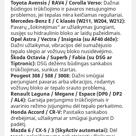
Toyota Avensis / RAV4 / Corolla Verso:
Dažnai
būdingos trūkčiojimo ir pavaros nesujungimo
problemos, jei tepalas nėra keičiamas reguliariai.
Mercedes-Benz E / C klasės (W211, W204, W212):
Pavarų „šokinėjimas“ ar užlaikymas įjungiant,
susijęs su hidraulinio bloko ar laidų pažeidimais.
Opel Astra / Vectra / Insignia (su AF40 dėže):
Dažni užlaikymai, vibracijos dėl sumažėjusio
tepalo slėgio ar vožtuvų bloko nusidėvėjimo.
Škoda Octavia / Superb / Fabia (su DSG ar
Tiptronic):
DSG dėžėms būdingas sankabos
trūkčiojimas, sunkus startas.
Peugeot 308 / 508 / 3008:
Dažni smūgiai
perjungiant pavaras arba vibracijos, rodantys
vožtuvų bloko ar tepalo srauto problemą.
Renault Laguna / Megane / Espace (DP0 / DP2
/ AL4):
Garsėja perjungimo trūkčiojimais ir
avarinio režimo įsijungimu dėl tepalo perkaitimo.
Honda Accord / CR-V:
Pasitaiko sankabos
drebėjimai, užlaikymai ar smūgiai įjungiant D
padėtį.
Mazda 6 / CX-5 / 3 (SkyActiv automatai):
Dėl