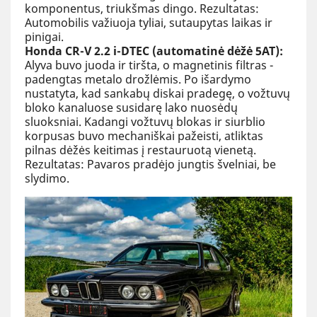
komponentus, triukšmas dingo. Rezultatas:
Automobilis važiuoja tyliai, sutaupytas laikas ir
pinigai.
Honda CR-V 2.2 i-DTEC (automatinė dėžė 5AT):
Alyva buvo juoda ir tiršta, o magnetinis filtras -
padengtas metalo drožlėmis. Po išardymo
nustatyta, kad sankabų diskai pradegę, o vožtuvų
bloko kanaluose susidarę lako nuosėdų
sluoksniai. Kadangi vožtuvų blokas ir siurblio
korpusas buvo mechaniškai pažeisti, atliktas
pilnas dėžės keitimas į restauruotą vienetą.
Rezultatas: Pavaros pradėjo jungtis švelniai, be
slydimo.