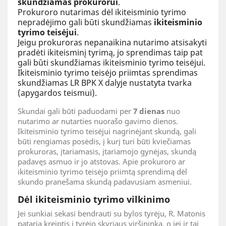
skundžiamas prokurorui
.
Prokuroro nutarimas dėl ikiteisminio tyrimo
nepradėjimo gali būti skundžiamas
ikiteisminio
tyrimo teisėjui
.
Jeigu prokuroras nepanaikina nutarimo atsisakyti
pradėti ikiteisminį tyrimą, jo sprendimas taip pat
gali būti skundžiamas ikiteisminio tyrimo teisėjui.
Ikiteisminio tyrimo teisėjo priimtas sprendimas
skundžiamas LR BPK X dalyje nustatyta tvarka
(apygardos teismui).
Skundai gali būti paduodami per
7 dienas
nuo
nutarimo ar nutarties nuorašo gavimo dienos.
Ikiteisminio tyrimo teisėjui nagrinėjant skundą, gali
būti rengiamas posėdis, į kurį turi būti kviečiamas
prokuroras, įtariamasis, įtariamojo gynėjas, skundą
padavęs asmuo ir jo atstovas. Apie prokuroro ar
ikiteisminio tyrimo teisėjo priimtą sprendimą dėl
skundo pranešama skundą padavusiam asmeniui.
Dėl ikiteisminio tyrimo vilkinimo
Jei sunkiai sekasi bendrauti su bylos tyrėju, R. Matonis
pataria kreiptis į tyrėjo skyriaus viršininką, o jei ir tai