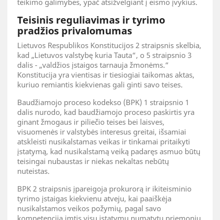
teikimo galimybes, ypač atsižvelgiant į eismo įvykius.
Teisinis reguliavimas ir tyrimo
pradžios privalomumas
Lietuvos Respublikos Konstitucijos 2 straipsnis skelbia,
kad „Lietuvos valstybę kuria Tauta“, o 5 straipsnio 3
dalis - „valdžios įstaigos tarnauja žmonėms.“
Konstitucija yra vientisas ir tiesiogiai taikomas aktas,
kuriuo remiantis kiekvienas gali ginti savo teises.
Baudžiamojo proceso kodekso (BPK) 1 straipsnio 1
dalis nurodo, kad baudžiamojo proceso paskirtis yra
ginant žmogaus ir piliečio teises bei laisves,
visuomenės ir valstybės interesus greitai, išsamiai
atskleisti nusikalstamas veikas ir tinkamai pritaikyti
įstatymą, kad nusikalstamą veiką padaręs asmuo būtų
teisingai nubaustas ir niekas nekaltas nebūtų
nuteistas.
BPK 2 straipsnis įpareigoja prokurorą ir ikiteisminio
tyrimo įstaigas kiekvienu atveju, kai paaiškėja
nusikalstamos veikos požymių, pagal savo
kompetenciją imtis visų įstatymų numatytų priemonių,