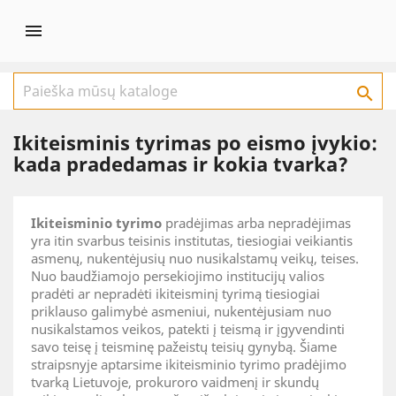


Ikiteisminis tyrimas po eismo įvykio:
kada pradedamas ir kokia tvarka?
Ikiteisminio tyrimo
pradėjimas arba nepradėjimas
yra itin svarbus teisinis institutas, tiesiogiai veikiantis
asmenų, nukentėjusių nuo nusikalstamų veikų, teises.
Nuo baudžiamojo persekiojimo institucijų valios
pradėti ar nepradėti ikiteisminį tyrimą tiesiogiai
priklauso galimybė asmeniui, nukentėjusiam nuo
nusikalstamos veikos, patekti į teismą ir įgyvendinti
savo teisę į teisminę pažeistų teisių gynybą. Šiame
straipsnyje aptarsime ikiteisminio tyrimo pradėjimo
tvarką Lietuvoje, prokuroro vaidmenį ir skundų