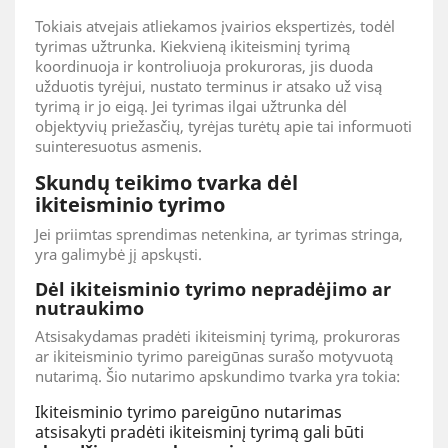
Tokiais atvejais atliekamos įvairios ekspertizės, todėl
tyrimas užtrunka. Kiekvieną ikiteisminį tyrimą
koordinuoja ir kontroliuoja prokuroras, jis duoda
užduotis tyrėjui, nustato terminus ir atsako už visą
tyrimą ir jo eigą. Jei tyrimas ilgai užtrunka dėl
objektyvių priežasčių, tyrėjas turėtų apie tai informuoti
suinteresuotus asmenis.
Skundų teikimo tvarka dėl
ikiteisminio tyrimo
Jei priimtas sprendimas netenkina, ar tyrimas stringa,
yra galimybė jį apskųsti.
Dėl ikiteisminio tyrimo nepradėjimo ar
nutraukimo
Atsisakydamas pradėti ikiteisminį tyrimą, prokuroras
ar ikiteisminio tyrimo pareigūnas surašo motyvuotą
nutarimą. Šio nutarimo apskundimo tvarka yra tokia:
Ikiteisminio tyrimo pareigūno nutarimas
atsisakyti pradėti ikiteisminį tyrimą gali būti