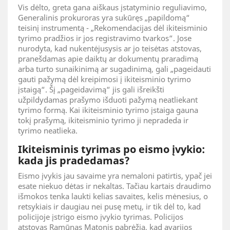
Vis dėlto, greta gana aiškaus įstatyminio reguliavimo,
Generalinis prokuroras yra sukūręs „papildomą“
teisinį instrumentą - „Rekomendacijas dėl ikiteisminio
tyrimo pradžios ir jos registravimo tvarkos“. Jose
nurodyta, kad nukentėjusysis ar jo teisėtas atstovas,
pranešdamas apie daiktų ar dokumentų praradimą
arba turto sunaikinimą ar sugadinimą, gali „pageidauti
gauti pažymą dėl kreipimosi į ikiteisminio tyrimo
įstaigą“. Šį „pageidavimą“ jis gali išreikšti
užpildydamas prašymo išduoti pažymą neatliekant
tyrimo formą. Kai ikiteisminio tyrimo įstaiga gauna
tokį prašymą, ikiteisminio tyrimo ji nepradeda ir
tyrimo neatlieka.
Ikiteisminis tyrimas po eismo įvykio:
kada jis pradedamas?
Eismo įvykis jau savaime yra nemaloni patirtis, ypač jei
esate niekuo dėtas ir nekaltas. Tačiau kartais draudimo
išmokos tenka laukti kelias savaites, kelis mėnesius, o
retsykiais ir daugiau nei pusę metų, ir tik dėl to, kad
policijoje įstrigo eismo įvykio tyrimas. Policijos
atstovas Ramūnas Matonis pabrėžia, kad avarijos