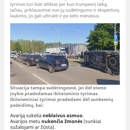
tyrimas turi būti atliktas per kuo trumpesnį laiką,
tačiau, priklausomai nuo jų sudėtingumo ir ekspertizių
laukimo, jis gali užtrukti ir po kelis mėnesius.
Situacija tampa sudėtingesnė, jei dėl eismo
įvykio pradedamas ikiteisminis tyrimas.
Ikiteisminiai tyrimai pradedami dėl sunkesnių
pažeidimų, kai:
Avariją sukelia
neblaivus asmuo
.
Avarijos metu
nukenčia žmonės
(sunkiai
sužalojami ar žūsta).