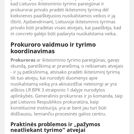
kad Lietuvos ikiteisminio tyrimo pareigūnai ir
prokurorai privalo pradėti ikiteisminį tyrimą dėl
kiekvienos paaiškėjusios nusikalstamos veikos ir ją
ištirti. Apibendrinant, Lietuvoje ikiteisminis tyrimas
privalo būti pradėtas visais atvejais, kai paaiškėja, kad
in concreto
galėjo būti padaryta nusikalstama veika.
Prokuroro vaidmuo ir tyrimo
koordinavimas
Prokuroras
ar ikiteisminio tyrimo pareigūnas, gavęs
skundą, pareiškimą ar pranešimą, o reikiamais atvejais
- ir jų patikslinimą, atsisako pradėti ikiteisminį tyrimą
tik tuo atveju, kai nurodyti duomenys apie
nusikalstamą veiką yra akivaizdžiai neteisingi ar yra
aiškios LR BPK 3 straipsnio 1 dalyje nurodytos
aplinkybės. Generalinis prokuroras ir jo komanda, taip
pat Lietuvos Respublikos prokuratūra, kaip
konstitucinė institucija, yra ar bent jau turi būti
didžiausiu, lemiančiu procesinės galios centru.
Praktinės problemos ir „pažymos
neatliekant tyrimo“ atvejai