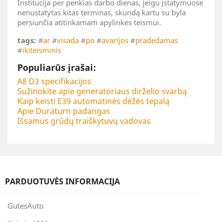
Institucija per penkias darbo dienas, jeigu įstatymuose
nenustatytas kitas terminas, skundą kartu su byla
persiunčia atitinkamam apylinkės teismui.
tags:
#
ar
#
visada
#
po
#
avarijos
#
pradedamas
#
ikiteisminis
Populiarūs įrašai:
A8 D3 specifikacijos
Sužinokite apie generatoriaus dirželio svarbą
Kaip keisti E39 automatinės dėžės tepalą
Apie Duraturn padangas
Išsamus grūdų traiškytuvų vadovas
PARDUOTUVĖS INFORMACIJA
GutesAuto