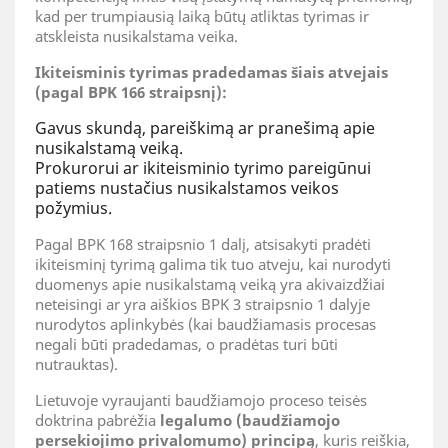
kad per trumpiausią laiką būtų atliktas tyrimas ir
atskleista nusikalstama veika.
Ikiteisminis tyrimas pradedamas šiais atvejais
(pagal BPK 166 straipsnį):
Gavus skundą, pareiškimą ar pranešimą apie
nusikalstamą veiką.
Prokurorui ar ikiteisminio tyrimo pareigūnui
patiems nustačius nusikalstamos veikos
požymius.
Pagal BPK 168 straipsnio 1 dalį, atsisakyti pradėti
ikiteisminį tyrimą galima tik tuo atveju, kai nurodyti
duomenys apie nusikalstamą veiką yra akivaizdžiai
neteisingi ar yra aiškios BPK 3 straipsnio 1 dalyje
nurodytos aplinkybės (kai baudžiamasis procesas
negali būti pradedamas, o pradėtas turi būti
nutrauktas).
Lietuvoje vyraujanti baudžiamojo proceso teisės
doktrina pabrėžia
legalumo (baudžiamojo
persekiojimo privalomumo) principą
, kuris reiškia,