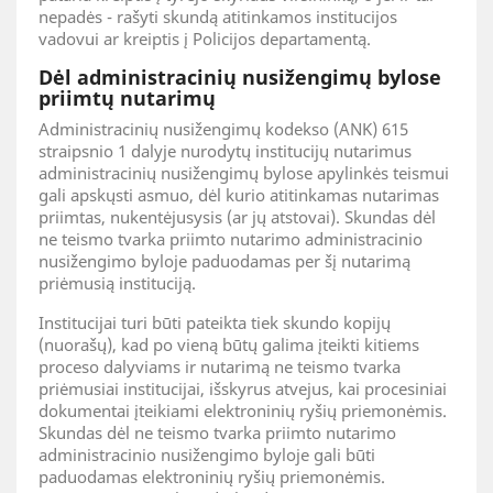
nepadės - rašyti skundą atitinkamos institucijos
vadovui ar kreiptis į Policijos departamentą.
Dėl administracinių nusižengimų bylose
priimtų nutarimų
Administracinių nusižengimų kodekso (ANK) 615
straipsnio 1 dalyje nurodytų institucijų nutarimus
administracinių nusižengimų bylose apylinkės teismui
gali apskųsti asmuo, dėl kurio atitinkamas nutarimas
priimtas, nukentėjusysis (ar jų atstovai). Skundas dėl
ne teismo tvarka priimto nutarimo administracinio
nusižengimo byloje paduodamas per šį nutarimą
priėmusią instituciją.
Institucijai turi būti pateikta tiek skundo kopijų
(nuorašų), kad po vieną būtų galima įteikti kitiems
proceso dalyviams ir nutarimą ne teismo tvarka
priėmusiai institucijai, išskyrus atvejus, kai procesiniai
dokumentai įteikiami elektroninių ryšių priemonėmis.
Skundas dėl ne teismo tvarka priimto nutarimo
administracinio nusižengimo byloje gali būti
paduodamas elektroninių ryšių priemonėmis.