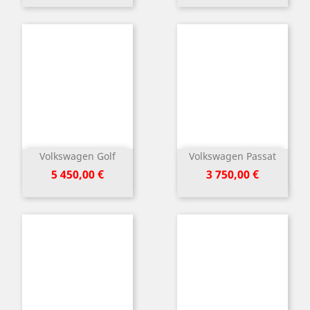
Volkswagen Golf
Volkswagen Passat
Kaina
Kaina
5 450,00 €
3 750,00 €