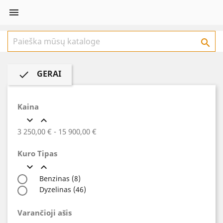


GERAI

Kaina


3 250,00 € - 15 900,00 €
Kuro Tipas


Benzinas
(8)
Dyzelinas
(46)
Varančioji ašis