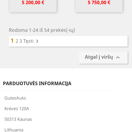
Kaina
Kaina
5 200,00 €
5 750,00 €
Rodoma 1-24 iš 54 prekės(-ių)
1
2
3
Tęsti

Atgal į viršų

PARDUOTUVĖS INFORMACIJA
GutesAuto
Krėvės 120A
50313 Kaunas
Lithuania