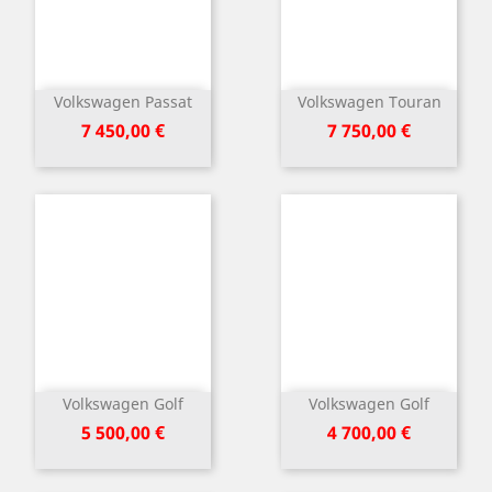
Volkswagen Passat
Volkswagen Touran
Kaina
Kaina
7 450,00 €
7 750,00 €
Volkswagen Golf
Volkswagen Golf
Kaina
Kaina
5 500,00 €
4 700,00 €