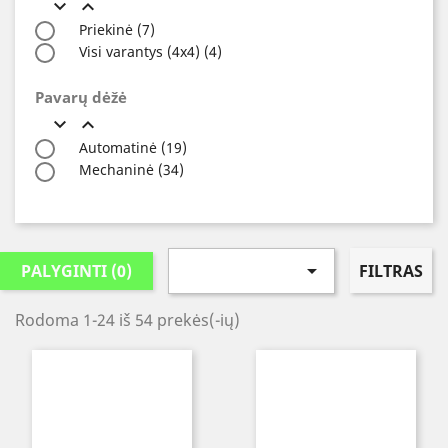


Priekinė
(7)
Visi varantys (4х4)
(4)
Pavarų dėžė


Automatinė
(19)
Mechaninė
(34)

PALYGINTI
(
0
)
FILTRAS
Rodoma 1-24 iš 54 prekės(-ių)