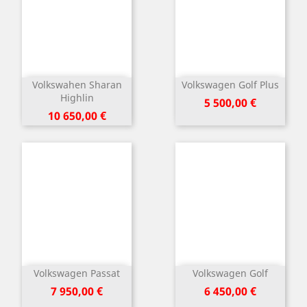
Volkswahen Sharan
Volkswagen Golf Plus
Highlin
Kaina
5 500,00 €
Kaina
10 650,00 €
Volkswagen Passat
Volkswagen Golf
Kaina
Kaina
7 950,00 €
6 450,00 €