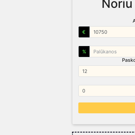
Noriu
€
%
Pasko