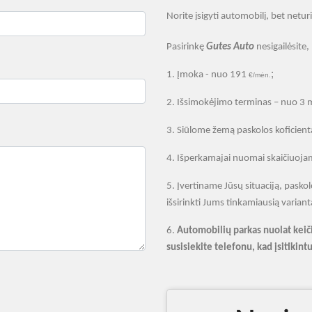
Norite įsigyti automobilį, bet netu
Pasirinkę
Gutes Auto
nesigailėsite,
;
1.
Įmoka - nuo 191
€/mėn.
2.
Išsimokėjimo terminas – nuo 3 
3.
Siūlome žemą paskolos koficientą
4.
Išperkamajai nuomai skaičiuojam
5.
Įvertiname Jūsų situaciją, pask
išsirinkti Jums tinkamiausią variant
6.
Automobili
ų parkas nuolat kei
č
susisiekite telefonu, kad
įsitikin