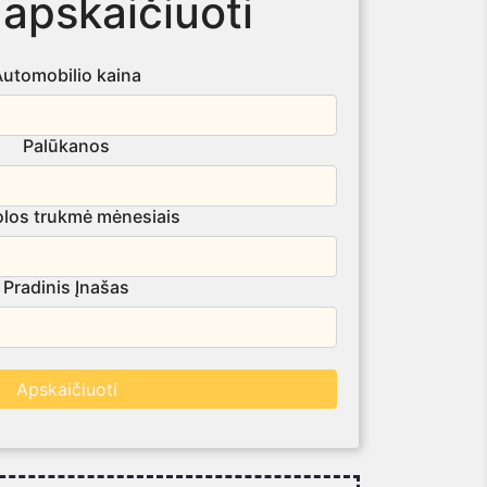
 apskaičiuoti
Automobilio kaina
Palūkanos
los trukmė mėnesiais
Pradinis Įnašas