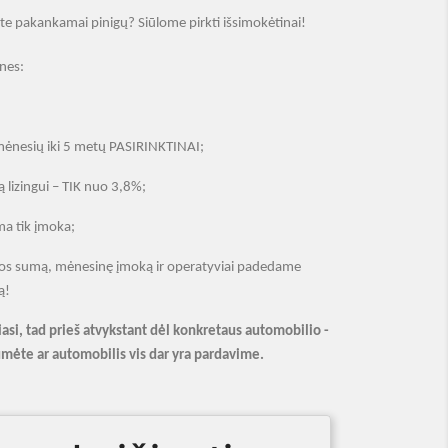
rite pakankamai pinigų? Siūlome pirkti išsimokėtinai
!
 nes:
mėnesių iki 5 metų PASIRINKTINAI;
 lizingui – TIK nuo 3,8
%;
a tik įmoka;
olos sumą, mėnesinę įmoką ir operatyviai padedame
ą
!
iasi, tad
p
rie
š atvykstant d
ėl konkretaus automobilio -
tum
ėte ar automobilis vis dar yra pardavime.