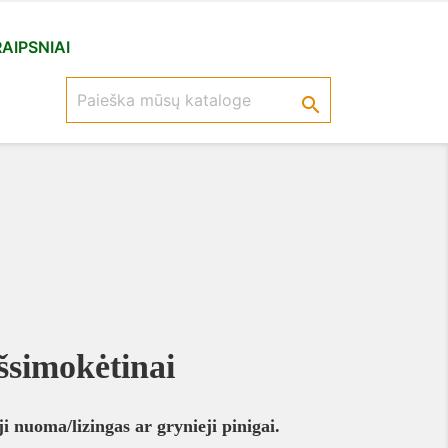
AIPSNIAI

simokėtinai
i nuoma/lizingas ar grynieji pinigai.