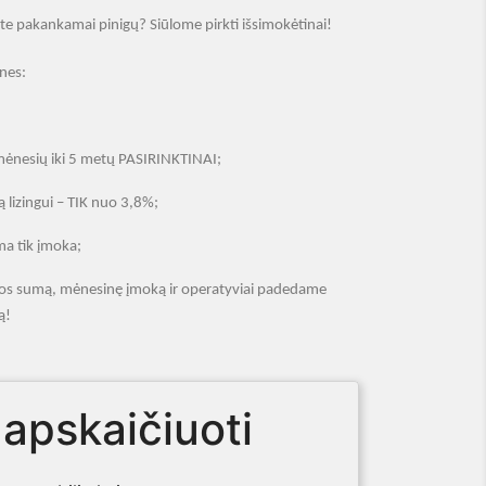
rite pakankamai pinigų? Siūlome pirkti išsimokėtinai
!
 nes:
mėnesių iki 5 metų PASIRINKTINAI;
 lizingui – TIK nuo 3,8
%;
a tik įmoka;
olos sumą, mėnesinę įmoką ir operatyviai padedame
ą
!
 apskaičiuoti