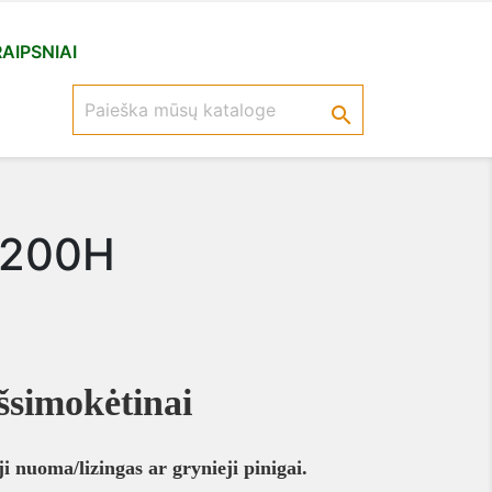
AIPSNIAI

 200H
simokėtinai
i nuoma/lizingas ar grynieji pinigai.