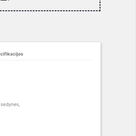
cifikacijos
 sedynes,