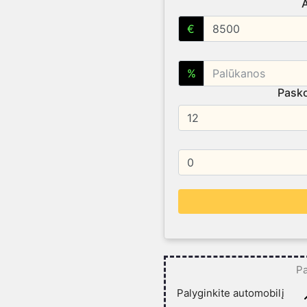
€
%
Pasko
Pa
Palyginkite automobilį