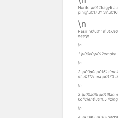
\n
Norite \u012fsigyti a
pinig\u0173? Si\u016
\n
Pasirink\u0119
\u00a0
nes:
\n
\n
1.\u00a0
\u012emoka 
\n
2.\u00a0
I\u0161simo
m\u0117nesi\u0173 i
\n
3.\u00a0
Si\u016blom
koficient\u0105 lizin
\n
4.\u00a0
I\u0161perka