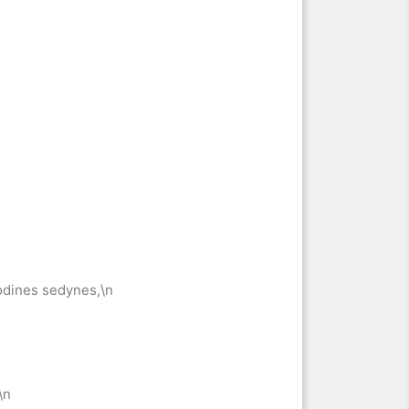
odines sedynes,\n
\n