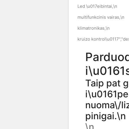
Led \u017eibintai,\n
multifunkcinis vairas,\n
klimatronikas,\n
kruizo kontrol\u0117","de
Parduo
i\u0161
Taip pat 
i\u0161pe
nuoma\/liz
pinigai.\n
\n