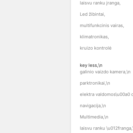
laisvu ranku įranga,
Led žibintai,
multifunkcinis vairas,
klimatronikas,
kruizo kontrolė
key less,\n
galinio vaizdo kamera,\n
parktronikai,\n
elektra valdomos\u00a0 
navigacija,\n
Multimedia,\n
laisvu ranku \u012franga,