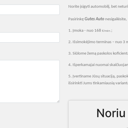
Norite įsigyti automobilį, bet netu
Pasirinkę
Gutes Auto
nesigailėsite,
1.
Įmoka - nuo 168
;
€/mėn.
2.
Išsimokėjimo terminas – nuo 3 
3.
Siūlome žemą paskolos koficientą
4.
Išperkamajai nuomai skaičiuojam
5.
Įvertiname Jūsų situaciją, pask
išsirinkti Jums tinkamiausią variant
Noriu