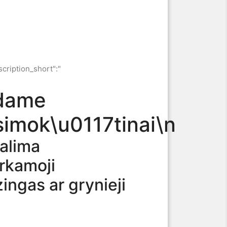
scription_short":"
dame
simok\u0117tinai\n
galima
rkamoji
ingas ar grynieji