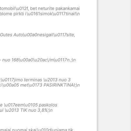
utomobil\u012f, bet neturite pakankamai
blome pirkti i\u0161simok\u0117tinai
!\n
Gutes Auto\u00a0
nesigail\u0117site,
- nuo 168\u00a0
\u20ac\/m\u0117n.;
\n
k\u0117jimo terminas \u2013 nuo 3
ki\u00a05 met\u0173 PASIRINKTINAI;
\n
e \u017eem\u0105 paskolos
gui \u2013 TIK nuo 3,8
%;
\n
majai nuomai skai\u010diuojama tik