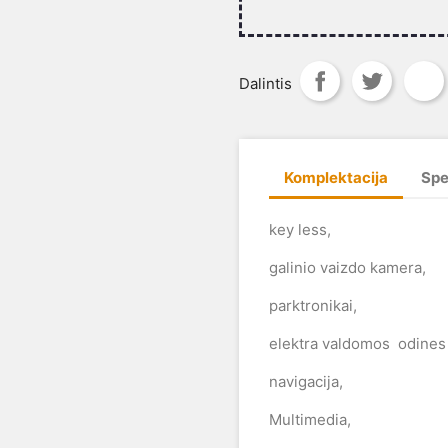
Dalintis
Komplektacija
Spe
key less,
galinio vaizdo kamera,
parktronikai,
elektra valdomos odines
navigacija,
Multimedia,