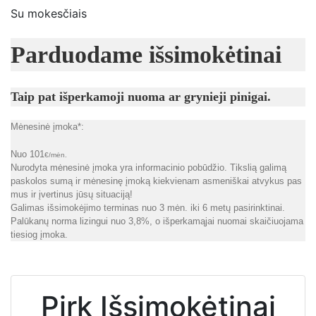
Su mokesčiais
Parduodame išsimokėtinai
Taip pat išperkamoji nuoma ar grynieji pinigai.
Mėnesinė įmoka*:
Nuo 101
€/mėn.
Nurodyta mėnesinė įmoka yra informacinio pobūdžio. Tikslią galimą
paskolos sumą ir mėnesinę įmoką kiekvienam asmeniškai atvykus pas
mus ir įvertinus jūsų situaciją!
Galimas išsimokėjimo terminas nuo 3 mėn. iki 6 metų pasirinktinai.
Palūkanų norma lizingui nuo 3,8%, o išperkamąjai nuomai skaičiuojama
tiesiog įmoka.
Pirk Išsimokėtinai