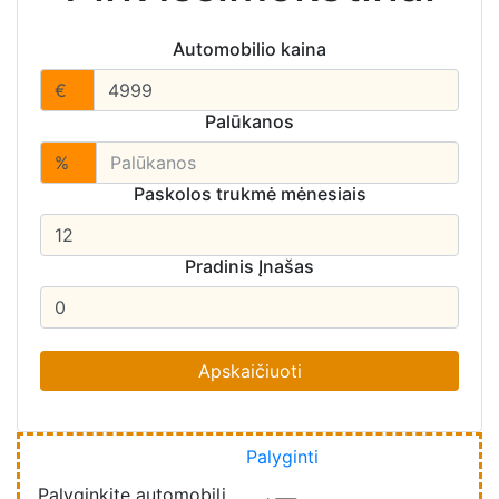
Automobilio kaina
€
Palūkanos
%
Paskolos trukmė mėnesiais
Pradinis Įnašas
Palyginti
Palyginkite automobilį