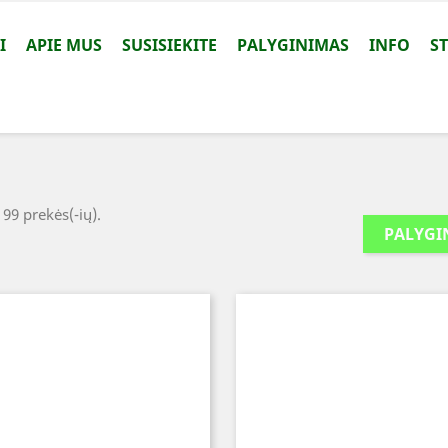
I
APIE MUS
SUSISIEKITE
PALYGINIMAS
INFO
S
 99 prekės(-ių).
PALYGI