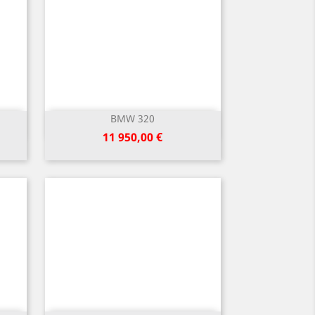
BMW 320
Greita peržiūra

Kaina
11 950,00 €