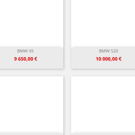
BMW X5
BMW 520
Greita peržiūra
Greita peržiūra


Kaina
Kaina
9 650,00 €
10 000,00 €