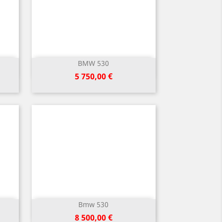
BMW 530
Greita peržiūra

Kaina
5 750,00 €
Bmw 530
Greita peržiūra

Kaina
8 500,00 €