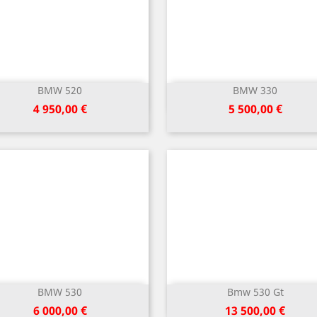
BMW 520
BMW 330
Greita peržiūra
Greita peržiūra


Kaina
Kaina
4 950,00 €
5 500,00 €
BMW 530
Bmw 530 Gt
Greita peržiūra
Greita peržiūra


Kaina
Kaina
6 000,00 €
13 500,00 €