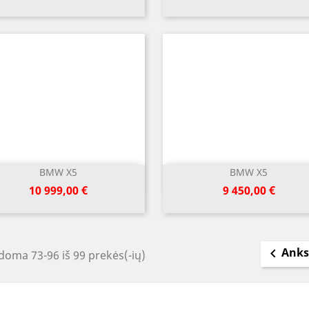
BMW X5
BMW X5
Greita peržiūra
Greita peržiūra


Kaina
Kaina
10 999,00 €
9 450,00 €
Anks

oma 73-96 iš 99 prekės(-ių)