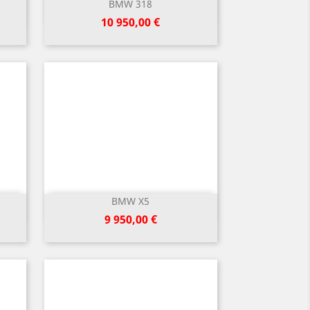
BMW 318
Greita peržiūra

Kaina
10 950,00 €
BMW X5
Greita peržiūra

Kaina
9 950,00 €