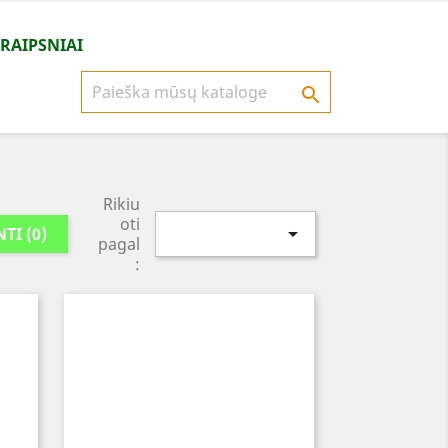
TRAIPSNIAI

Rikiu
oti

NTI
(
0
)
pagal
: