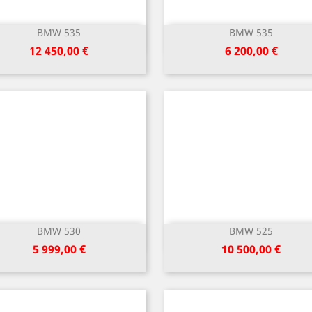
BMW 535
BMW 535
Greita peržiūra
Greita peržiūra


Kaina
Kaina
12 450,00 €
6 200,00 €
BMW 530
BMW 525
Greita peržiūra
Greita peržiūra


Kaina
Kaina
5 999,00 €
10 500,00 €