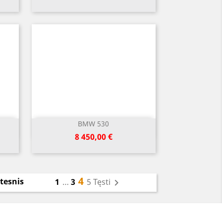
BMW 530
Greita peržiūra

Kaina
8 450,00 €
4
tesnis
1
…
3
5
Tęsti
